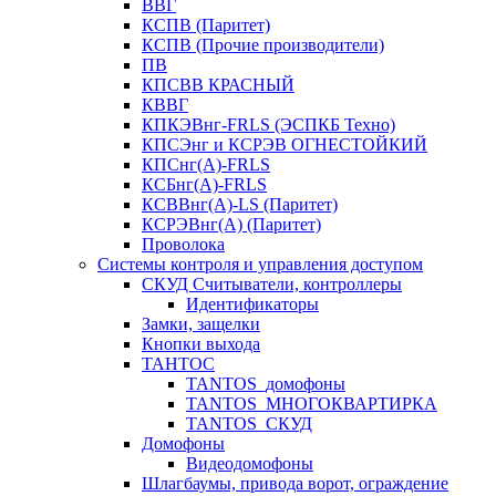
ВВГ
КСПВ (Паритет)
КСПВ (Прочие производители)
ПВ
КПСВВ КРАСНЫЙ
КВВГ
КПКЭВнг-FRLS (ЭСПКБ Техно)
КПСЭнг и КСРЭВ ОГНЕСТОЙКИЙ
КПСнг(А)-FRLS
КСБнг(А)-FRLS
КСВВнг(А)-LS (Паритет)
КСРЭВнг(А) (Паритет)
Проволока
Системы контроля и управления доступом
СКУД Считыватели, контроллеры
Идентификаторы
Замки, защелки
Кнопки выхода
ТАНТОС
TANTOS_домофоны
TANTOS_МНОГОКВАРТИРКА
TANTOS_СКУД
Домофоны
Видеодомофоны
Шлагбаумы, привода ворот, ограждение