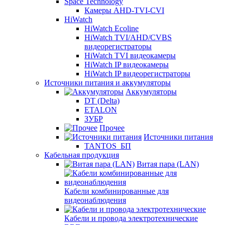
Space Technology
Камеры AHD-TVI-CVI
HiWatch
HiWatch Ecoline
HiWatch TVI/AHD/CVBS
видеорегистраторы
HiWatch TVI видеокамеры
HiWatch IP видеокамеры
HiWatch IP видеорегистраторы
Источники питания и аккумуляторы
Аккумуляторы
DT (Delta)
ETALON
ЗУБР
Прочее
Источники питания
TANTOS_БП
Кабельная продукция
Витая пара (LAN)
Кабели комбинированные для
видеонаблюдения
Кабели и провода электротехнические