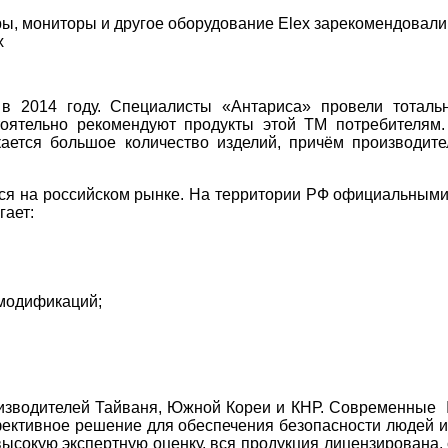
ы, мониторы и другое оборудование Elex зарекомендовали
х
 2014 году. Специалисты «Антариса» провели тотальн
стоятельно рекомендуют продукты этой ТМ потребителя
кается большое количество изделий, причём производит
ся на российском рынке. На территории РФ официальными
гает:
 модификаций;
изводителей Тайваня, Южной Кореи и КНР. Современные 
фективное решение для обеспечения безопасности людей
сокую экспертную оценку, вся продукция лицензирована,