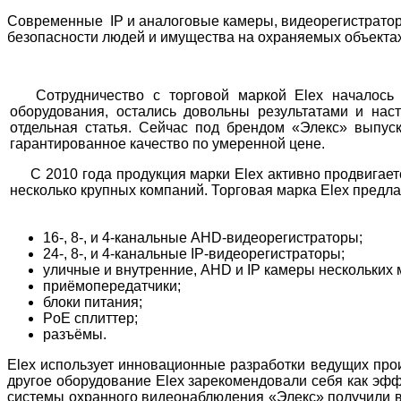
Современные IP и аналоговые камеры, видеорегистратор
безопасности людей и имущества на охраняемых объекта
Сотрудничество с торговой маркой Elex началось в
оборудования, остались довольны результатами и на
отдельная статья. Сейчас под брендом «Элекс» выпус
гарантированное качество по умеренной цене.
С 2010 года продукция марки Elex активно продвигает
несколько крупных компаний. Торговая марка Elex предла
16-, 8-, и 4-канальные AHD-видеорегистраторы;
24-, 8-, и 4-канальные IP-видеорегистраторы;
уличные и внутренние, AHD и IP камеры нескольких
приёмопередатчики;
блоки питания;
PoE сплиттер;
разъёмы.
Elex использует инновационные разработки ведущих про
другое оборудование Elex зарекомендовали себя как эф
системы охранного видеонаблюдения «Элекс» получили вы