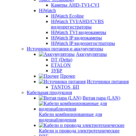
Камеры AHD-TVI-CVI
HiWatch
HiWatch Ecoline
HiWatch TVI/AHD/CVBS
видеорегистраторы
HiWatch TVI видеокамеры
HiWatch IP видеокамеры
HiWatch IP видеорегистраторы
Источники питания и аккумуляторы
Аккумуляторы
DT (Delta)
ETALON
ЗУБР
Прочее
Источники питания
TANTOS_БП
Кабельная продукция
Витая пара (LAN)
Кабели комбинированные для
видеонаблюдения
Кабели и провода электротехнические