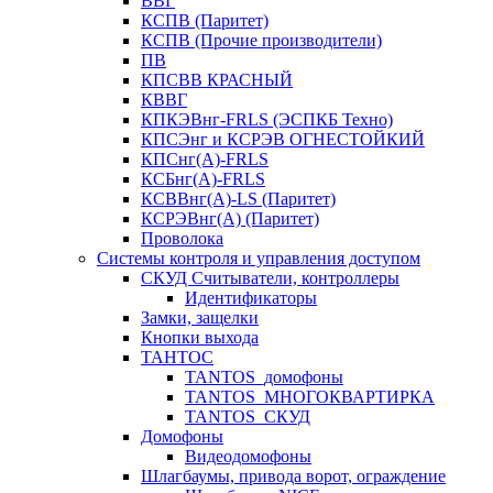
ВВГ
КСПВ (Паритет)
КСПВ (Прочие производители)
ПВ
КПСВВ КРАСНЫЙ
КВВГ
КПКЭВнг-FRLS (ЭСПКБ Техно)
КПСЭнг и КСРЭВ ОГНЕСТОЙКИЙ
КПСнг(А)-FRLS
КСБнг(А)-FRLS
КСВВнг(А)-LS (Паритет)
КСРЭВнг(А) (Паритет)
Проволока
Системы контроля и управления доступом
СКУД Считыватели, контроллеры
Идентификаторы
Замки, защелки
Кнопки выхода
ТАНТОС
TANTOS_домофоны
TANTOS_МНОГОКВАРТИРКА
TANTOS_СКУД
Домофоны
Видеодомофоны
Шлагбаумы, привода ворот, ограждение