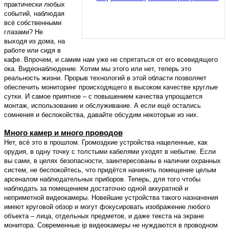
практически любых
событий, наблюдая
всё собственными
глазами? Не
выходя из дома, на
работе или сидя в
кафе. Впрочем, и самим нам уже не спрятаться от его всевидящего
ока. Видеонаблюдение. Хотим мы этого или нет, теперь это
реальность жизни. Прорыв технологий в этой области позволяет
обеспечить мониторинг происходящего в высоком качестве круглые
сутки. И самое приятное – с повышением качества упрощается
монтаж, использование и обслуживание. А если ещё остались
сомнения и беспокойства, давайте обсудим некоторые из них.
Много камер и много проводов
Нет, всё это в прошлом. Громоздкие устройства нацеленные, как
орудия, в одну точку с толстыми кабелями уходят в небытие. Если
вы сами, в целях безопасности, заинтересованы в наличии охранных
систем, не беспокойтесь, что придётся начинять помещение целым
арсеналом наблюдательных приборов. Теперь, для того чтобы
наблюдать за помещением достаточно одной аккуратной и
неприметной видеокамеры. Новейшие устройства такого назначения
имеют круговой обзор и могут фокусировать изображение любого
объекта – лица, отдельных предметов, и даже текста на экране
монитора. Современные ip видеокамеры не нуждаются в проводном