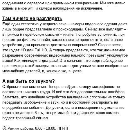
соединении с сервером или приемником изображения. Мы уже давно
живем в мире wifi, и камеры наблюдения не исключение.
Там ничего не разглядеть
Ещё один стереотип ушедшего века – камеры видеонаблюдения дают
лишь общее представление о происходящем. Сейчас всё выглядит –
в прямом и переносном смысле – иначе. Попробуйте вспомнить, при
просмотре фильма онлайн, какое качество предпочтете, если ваше
устройство для просмотра достаточно современное? Скорее всего,
это будет HD или Full HD. А теперь представьте, что так называемое
разрешение современных видеокамер намного превышает упомянутое
выше! Как минимум в два раза! Это означает, что ведя наблюдение
при помощи такой камеры, становится доступным четкое изображение
мельчайших деталей, и, конечно же, в цвете.
А как быть со звуком?
Отбросьте все сомнения. Теперь снабдить камеру микрофоном не
составляет никакого труда. И всё это без дополнительных шлейфов.
Заметьте, что новейшие устройства наблюдения способны не только
передавать изображение и звук, но и в состоянии реагировать на
определённые события. Допустим, если в помещении по умолчанию
никого не должно быть, то при малейшем движении такая камера
подаст тревожный сигнал.
⏱ Режим работы: 8:00 - 18:00, ПН-ПТ