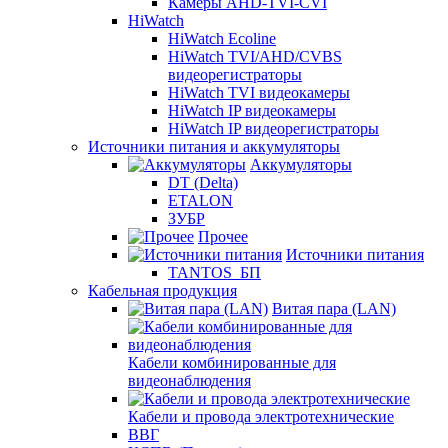
Камеры AHD-TVI-CVI
HiWatch
HiWatch Ecoline
HiWatch TVI/AHD/CVBS
видеорегистраторы
HiWatch TVI видеокамеры
HiWatch IP видеокамеры
HiWatch IP видеорегистраторы
Источники питания и аккумуляторы
Аккумуляторы
DT (Delta)
ETALON
ЗУБР
Прочее
Источники питания
TANTOS_БП
Кабельная продукция
Витая пара (LAN)
Кабели комбинированные для
видеонаблюдения
Кабели и провода электротехнические
ВВГ