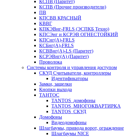
КСПВ (Паритет)
КСПВ (Прочие производители)
ПВ
КПСВВ КРАСНЫЙ
КВВГ
КПКЭВнг-FRLS (ЭСПКБ Техно)
КПСЭнг и КСРЭВ ОГНЕСТОЙКИЙ
КПСнг(А)-FRLS
КСБнг(А)-FRLS
КСВВнг(А)-LS (Паритет)
КСРЭВнг(А) (Паритет)
Проволока
Системы контроля и управления доступом
СКУД Считыватели, контроллеры
Идентификаторы
Замки, защелки
Кнопки выхода
ТАНТОС
TANTOS_домофоны
TANTOS_МНОГОКВАРТИРКА
TANTOS_СКУД
Домофоны
Видеодомофоны
Шлагбаумы, привода ворот, ограждение
Шлагбаумы NICE