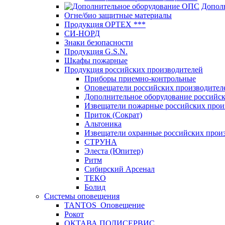
Допол
Огне/био защитные материалы
Продукция OPTEХ ***
СИ-НОРД
Знаки безопасности
Продукция G.S.N.
Шкафы пожарные
Продукция российских производителей
Приборы приемно-контрольные
Оповещатели российских производител
Дополнительное оборудование российс
Извещатели пожарные российских прои
Приток (Сократ)
Альтоника
Извещатели охранные российских прои
СТРУНА
Элеста (Юпитер)
Ритм
Сибирский Арсенал
ТЕКО
Болид
Системы оповещения
TANTOS_Оповещение
Рокот
ОКТАВА ПОЛИСЕРВИС