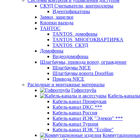
Системы контроля и управления доступом
СКУД Считыватели, контроллеры
Идентификаторы
Замки, защелки
Кнопки выхода
ТАНТОС
TANTOS_домофоны
TANTOS_МНОГОКВАРТИРКА
TANTOS_СКУД
Домофоны
Видеодомофоны
Шлагбаумы, привода ворот, ограждение
Шлагбаумы NICE
Шлагбаумы,ворота DoorHan
Привода NICE
Расходные и монтажные материалы
Гофротруба
Кабель-каналы
Кабель-канал Промрукав
Кабель-канал DKC ***
Кабель-канал Россия
Кабель-канал ИЭК "Элекор" ***
Кабель-канал Турция
Кабель-канал ИЭК "Ecoline"
Коммутационные