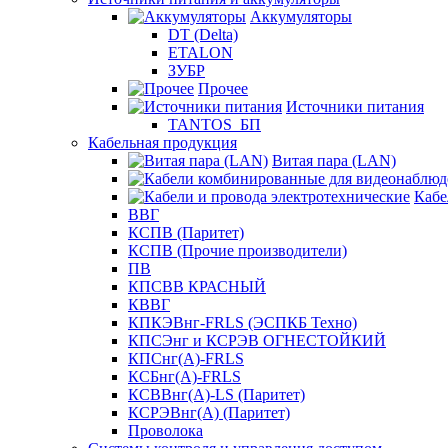
Аккумуляторы
DT (Delta)
ETALON
ЗУБР
Прочее
Источники питания
TANTOS_БП
Кабельная продукция
Витая пара (LAN)
Кабе
ВВГ
КСПВ (Паритет)
КСПВ (Прочие производители)
ПВ
КПСВВ КРАСНЫЙ
КВВГ
КПКЭВнг-FRLS (ЭСПКБ Техно)
КПСЭнг и КСРЭВ ОГНЕСТОЙКИЙ
КПСнг(А)-FRLS
КСБнг(А)-FRLS
КСВВнг(А)-LS (Паритет)
КСРЭВнг(А) (Паритет)
Проволока