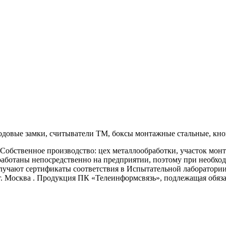
одовые замки, считыватели ТМ, боксы монтажные стальные, кно
 Собственное производство: цех металлообработки, участок мон
работаны непосредственно на предприятии, поэтому при необхо
получают сертификаты соответствия в Испытательной лаборат
. Москва . Продукция ПК «Телеинформсвязь», подлежащая об