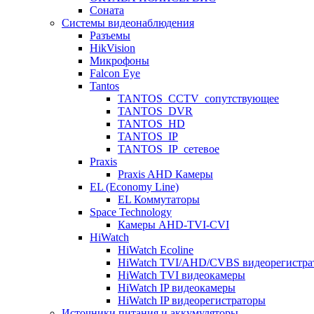
Соната
Системы видеонаблюдения
Разъемы
HikVision
Микрофоны
Falcon Eye
Tantos
TANTOS_CCTV_сопутствующее
TANTOS_DVR
TANTOS_HD
TANTOS_IP
TANTOS_IP_сетевое
Praxis
Praxis AHD Камеры
EL (Economy Line)
EL Коммутаторы
Space Technology
Камеры AHD-TVI-CVI
HiWatch
HiWatch Ecoline
HiWatch TVI/AHD/CVBS видеорегистра
HiWatch TVI видеокамеры
HiWatch IP видеокамеры
HiWatch IP видеорегистраторы
Источники питания и аккумуляторы