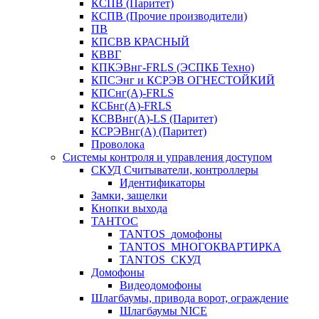
КСПВ (Паритет)
КСПВ (Прочие производители)
ПВ
КПСВВ КРАСНЫЙ
КВВГ
КПКЭВнг-FRLS (ЭСПКБ Техно)
КПСЭнг и КСРЭВ ОГНЕСТОЙКИЙ
КПСнг(А)-FRLS
КСБнг(А)-FRLS
КСВВнг(А)-LS (Паритет)
КСРЭВнг(А) (Паритет)
Проволока
Системы контроля и управления доступом
СКУД Считыватели, контроллеры
Идентификаторы
Замки, защелки
Кнопки выхода
ТАНТОС
TANTOS_домофоны
TANTOS_МНОГОКВАРТИРКА
TANTOS_СКУД
Домофоны
Видеодомофоны
Шлагбаумы, привода ворот, ограждение
Шлагбаумы NICE