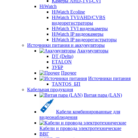
Камеры AHD-TVI-CVI
HiWatch
HiWatch Ecoline
HiWatch TVI/AHD/CVBS
видеорегистраторы
HiWatch TVI видеокамеры
HiWatch IP видеокамеры
HiWatch IP видеорегистраторы
Источники питания и аккумуляторы
Аккумуляторы
DT (Delta)
ETALON
ЗУБР
Прочее
Источники питания
TANTOS_БП
Кабельная продукция
Витая пара (LAN)
Кабели комбинированные для
видеонаблюдения
Кабели и провода электротехнические
ВВГ