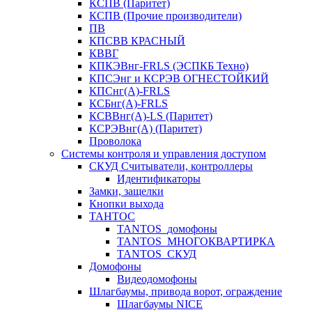
КСПВ (Паритет)
КСПВ (Прочие производители)
ПВ
КПСВВ КРАСНЫЙ
КВВГ
КПКЭВнг-FRLS (ЭСПКБ Техно)
КПСЭнг и КСРЭВ ОГНЕСТОЙКИЙ
КПСнг(А)-FRLS
КСБнг(А)-FRLS
КСВВнг(А)-LS (Паритет)
КСРЭВнг(А) (Паритет)
Проволока
Системы контроля и управления доступом
СКУД Считыватели, контроллеры
Идентификаторы
Замки, защелки
Кнопки выхода
ТАНТОС
TANTOS_домофоны
TANTOS_МНОГОКВАРТИРКА
TANTOS_СКУД
Домофоны
Видеодомофоны
Шлагбаумы, привода ворот, ограждение
Шлагбаумы NICE