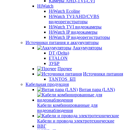
Камеры AHD-TVI-CVI
HiWatch
HiWatch Ecoline
HiWatch TVI/AHD/CVBS
видеорегистраторы
HiWatch TVI видеокамеры
HiWatch IP видеокамеры
HiWatch IP видеорегистраторы
Источники питания и аккумуляторы
Аккумуляторы
DT (Delta)
ETALON
ЗУБР
Прочее
Источники питания
TANTOS_БП
Кабельная продукция
Витая пара (LAN)
Кабели комбинированные для
видеонаблюдения
Кабели и провода электротехнические
ВВГ