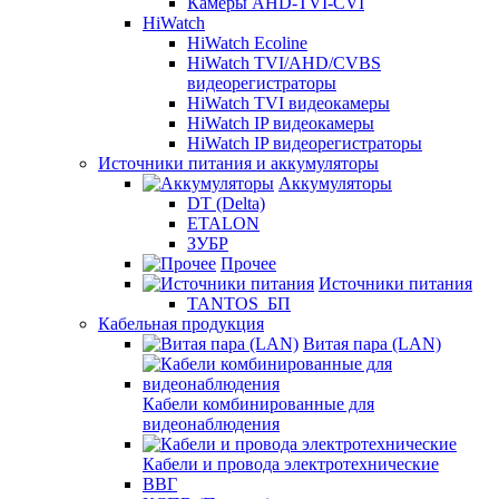
Камеры AHD-TVI-CVI
HiWatch
HiWatch Ecoline
HiWatch TVI/AHD/CVBS
видеорегистраторы
HiWatch TVI видеокамеры
HiWatch IP видеокамеры
HiWatch IP видеорегистраторы
Источники питания и аккумуляторы
Аккумуляторы
DT (Delta)
ETALON
ЗУБР
Прочее
Источники питания
TANTOS_БП
Кабельная продукция
Витая пара (LAN)
Кабели комбинированные для
видеонаблюдения
Кабели и провода электротехнические
ВВГ