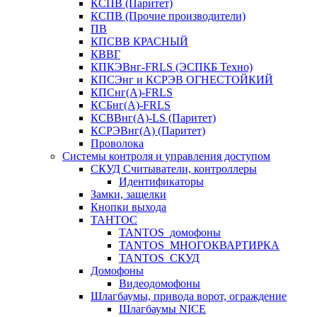
КСПВ (Паритет)
КСПВ (Прочие производители)
ПВ
КПСВВ КРАСНЫЙ
КВВГ
КПКЭВнг-FRLS (ЭСПКБ Техно)
КПСЭнг и КСРЭВ ОГНЕСТОЙКИЙ
КПСнг(А)-FRLS
КСБнг(А)-FRLS
КСВВнг(А)-LS (Паритет)
КСРЭВнг(А) (Паритет)
Проволока
Системы контроля и управления доступом
СКУД Считыватели, контроллеры
Идентификаторы
Замки, защелки
Кнопки выхода
ТАНТОС
TANTOS_домофоны
TANTOS_МНОГОКВАРТИРКА
TANTOS_СКУД
Домофоны
Видеодомофоны
Шлагбаумы, привода ворот, ограждение
Шлагбаумы NICE