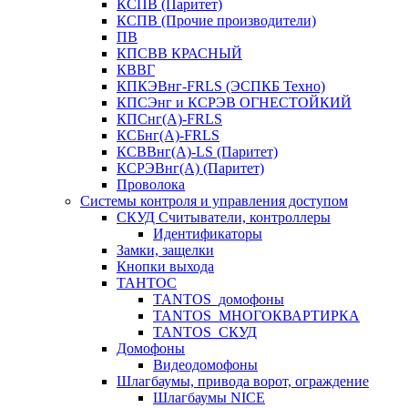
КСПВ (Паритет)
КСПВ (Прочие производители)
ПВ
КПСВВ КРАСНЫЙ
КВВГ
КПКЭВнг-FRLS (ЭСПКБ Техно)
КПСЭнг и КСРЭВ ОГНЕСТОЙКИЙ
КПСнг(А)-FRLS
КСБнг(А)-FRLS
КСВВнг(А)-LS (Паритет)
КСРЭВнг(А) (Паритет)
Проволока
Системы контроля и управления доступом
СКУД Считыватели, контроллеры
Идентификаторы
Замки, защелки
Кнопки выхода
ТАНТОС
TANTOS_домофоны
TANTOS_МНОГОКВАРТИРКА
TANTOS_СКУД
Домофоны
Видеодомофоны
Шлагбаумы, привода ворот, ограждение
Шлагбаумы NICE