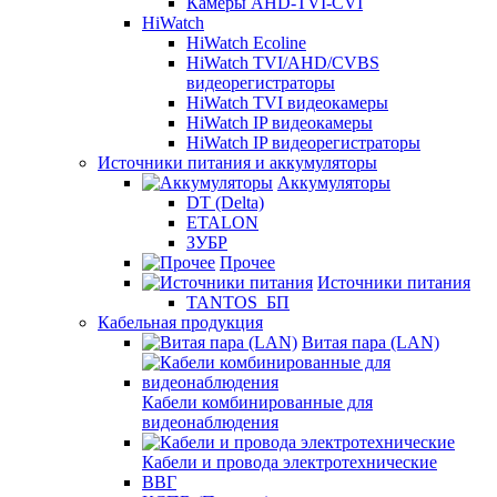
Камеры AHD-TVI-CVI
HiWatch
HiWatch Ecoline
HiWatch TVI/AHD/CVBS
видеорегистраторы
HiWatch TVI видеокамеры
HiWatch IP видеокамеры
HiWatch IP видеорегистраторы
Источники питания и аккумуляторы
Аккумуляторы
DT (Delta)
ETALON
ЗУБР
Прочее
Источники питания
TANTOS_БП
Кабельная продукция
Витая пара (LAN)
Кабели комбинированные для
видеонаблюдения
Кабели и провода электротехнические
ВВГ