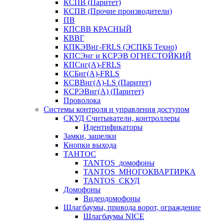
КСПВ (Паритет)
КСПВ (Прочие производители)
ПВ
КПСВВ КРАСНЫЙ
КВВГ
КПКЭВнг-FRLS (ЭСПКБ Техно)
КПСЭнг и КСРЭВ ОГНЕСТОЙКИЙ
КПСнг(А)-FRLS
КСБнг(А)-FRLS
КСВВнг(А)-LS (Паритет)
КСРЭВнг(А) (Паритет)
Проволока
Системы контроля и управления доступом
СКУД Считыватели, контроллеры
Идентификаторы
Замки, защелки
Кнопки выхода
ТАНТОС
TANTOS_домофоны
TANTOS_МНОГОКВАРТИРКА
TANTOS_СКУД
Домофоны
Видеодомофоны
Шлагбаумы, привода ворот, ограждение
Шлагбаумы NICE