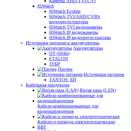
Камеры AHD-TVI-CVI
HiWatch
HiWatch Ecoline
HiWatch TVI/AHD/CVBS
видеорегистраторы
HiWatch TVI видеокамеры
HiWatch IP видеокамеры
HiWatch IP видеорегистраторы
Источники питания и аккумуляторы
Аккумуляторы
DT (Delta)
ETALON
ЗУБР
Прочее
Источники питания
TANTOS_БП
Кабельная продукция
Витая пара (LAN)
Кабели комбинированные для
видеонаблюдения
Кабели и провода электротехнические
ВВГ