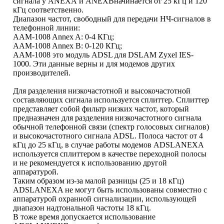
сигнала у ANEXА и ANEXBначинается от 25 кГц и 120
кГц соответственно.
Диапазон частот, свободный для передачи НЧ-сигналов в
телефонной линии:
AAM-1008 Annex A: 0-4 КГц;
AAM-1008 Annex B: 0-120 КГц;
AAM-1008 это модуль ADSL для DSLAM Zyxel IES-
1000. Эти данные верны и для модемов других
производителей.
Для разделения низкочастотной и высокочастотной
составляющих сигнала используется сплиттер. Сплиттер
представляет собой фильтр низких частот, который
предназначен для разделения низкочастотного сигнала
обычной телефонной связи (спектр голосовых сигналов)
и высокочастотного сигнала ADSL. Полоса частот от 4
кГц до 25 кГц, в случае работы модемов ADSLANEXA
используется сплиттером в качестве переходной полосы
и не рекомендуется к использованию другой
аппаратурой.
Таким образом из-за малой разницы (25 и 18 кГц)
ADSLANEXA не могут быть использованы совместно с
аппаратурой охранной сигнализации, использующей
диапазон надтональной частоты 18 кГц.
В тоже время допускается использование