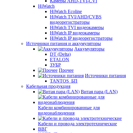
Камеры AHD-TVI-CVI
HiWatch
HiWatch Ecoline
HiWatch TVI/AHD/CVBS
видеорегистраторы
HiWatch TVI видеокамеры
HiWatch IP видеокамеры
HiWatch IP видеорегистраторы
Источники питания и аккумуляторы
Аккумуляторы
DT (Delta)
ETALON
ЗУБР
Прочее
Источники питания
TANTOS_БП
Кабельная продукция
Витая пара (LAN)
Кабели комбинированные для
видеонаблюдения
Кабели и провода электротехнические
ВВГ