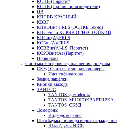
КСПВ (Паритет)
КСПВ (Прочие производители)
ПВ
КПСВВ КРАСНЫЙ
КВВГ
КПКЭВнг-FRLS (ЭСПКБ Техно)
КПСЭнг и КСРЭВ ОГНЕСТОЙКИЙ
КПСнг(А)-FRLS
КСБнг(А)-FRLS
КСВВнг(А)-LS (Паритет)
КСРЭВнг(А) (Паритет)
Проволока
Системы контроля и управления доступом
СКУД Считыватели, контроллеры
Идентификаторы
Замки, защелки
Кнопки выхода
ТАНТОС
TANTOS_домофоны
TANTOS_МНОГОКВАРТИРКА
TANTOS_СКУД
Домофоны
Видеодомофоны
Шлагбаумы, привода ворот, ограждение
Шлагбаумы NICE