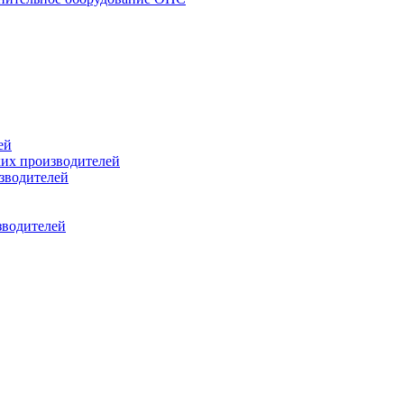
ей
ких производителей
зводителей
зводителей