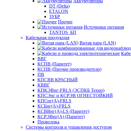
Аккумуляторы
DT (Delta)
ETALON
ЗУБР
Прочее
Источники питания
TANTOS_БП
Кабельная продукция
Витая пара (LAN)
Кабе
ВВГ
КСПВ (Паритет)
КСПВ (Прочие производители)
ПВ
КПСВВ КРАСНЫЙ
КВВГ
КПКЭВнг-FRLS (ЭСПКБ Техно)
КПСЭнг и КСРЭВ ОГНЕСТОЙКИЙ
КПСнг(А)-FRLS
КСБнг(А)-FRLS
КСВВнг(А)-LS (Паритет)
КСРЭВнг(А) (Паритет)
Проволока
Системы контроля и управления доступом