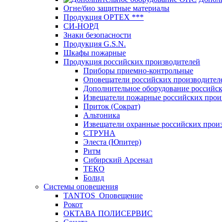
Огне/био защитные материалы
Продукция OPTEХ ***
СИ-НОРД
Знаки безопасности
Продукция G.S.N.
Шкафы пожарные
Продукция российских производителей
Приборы приемно-контрольные
Оповещатели российских производител
Дополнительное оборудование российс
Извещатели пожарные российских прои
Приток (Сократ)
Альтоника
Извещатели охранные российских прои
СТРУНА
Элеста (Юпитер)
Ритм
Сибирский Арсенал
ТЕКО
Болид
Системы оповещения
TANTOS_Оповещение
Рокот
ОКТАВА ПОЛИСЕРВИС