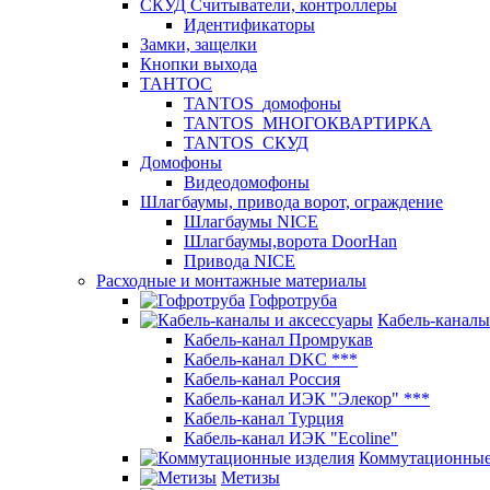
СКУД Считыватели, контроллеры
Идентификаторы
Замки, защелки
Кнопки выхода
ТАНТОС
TANTOS_домофоны
TANTOS_МНОГОКВАРТИРКА
TANTOS_СКУД
Домофоны
Видеодомофоны
Шлагбаумы, привода ворот, ограждение
Шлагбаумы NICE
Шлагбаумы,ворота DoorHan
Привода NICE
Расходные и монтажные материалы
Гофротруба
Кабель-каналы
Кабель-канал Промрукав
Кабель-канал DKC ***
Кабель-канал Россия
Кабель-канал ИЭК "Элекор" ***
Кабель-канал Турция
Кабель-канал ИЭК "Ecoline"
Коммутационные
Метизы