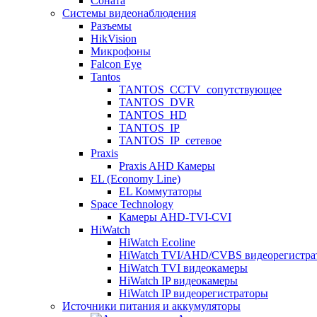
Соната
Системы видеонаблюдения
Разъемы
HikVision
Микрофоны
Falcon Eye
Tantos
TANTOS_CCTV_сопутствующее
TANTOS_DVR
TANTOS_HD
TANTOS_IP
TANTOS_IP_сетевое
Praxis
Praxis AHD Камеры
EL (Economy Line)
EL Коммутаторы
Space Technology
Камеры AHD-TVI-CVI
HiWatch
HiWatch Ecoline
HiWatch TVI/AHD/CVBS видеорегистра
HiWatch TVI видеокамеры
HiWatch IP видеокамеры
HiWatch IP видеорегистраторы
Источники питания и аккумуляторы