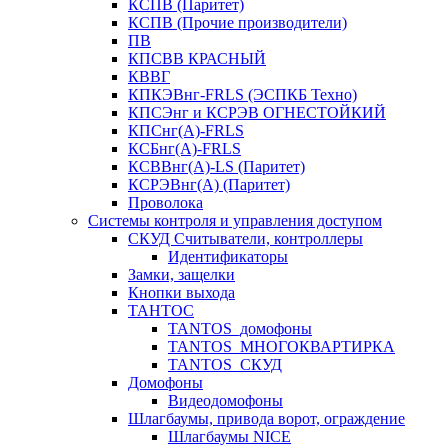
КСПВ (Паритет)
КСПВ (Прочие производители)
ПВ
КПСВВ КРАСНЫЙ
КВВГ
КПКЭВнг-FRLS (ЭСПКБ Техно)
КПСЭнг и КСРЭВ ОГНЕСТОЙКИЙ
КПСнг(А)-FRLS
КСБнг(А)-FRLS
КСВВнг(А)-LS (Паритет)
КСРЭВнг(А) (Паритет)
Проволока
Системы контроля и управления доступом
СКУД Считыватели, контроллеры
Идентификаторы
Замки, защелки
Кнопки выхода
ТАНТОС
TANTOS_домофоны
TANTOS_МНОГОКВАРТИРКА
TANTOS_СКУД
Домофоны
Видеодомофоны
Шлагбаумы, привода ворот, ограждение
Шлагбаумы NICE