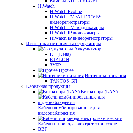
Камеры AHD-TVI-CVI
HiWatch
HiWatch Ecoline
HiWatch TVI/AHD/CVBS
видеорегистраторы
HiWatch TVI видеокамеры
HiWatch IP видеокамеры
HiWatch IP видеорегистраторы
Источники питания и аккумуляторы
Аккумуляторы
DT (Delta)
ETALON
ЗУБР
Прочее
Источники питания
TANTOS_БП
Кабельная продукция
Витая пара (LAN)
Кабели комбинированные для
видеонаблюдения
Кабели и провода электротехнические
ВВГ