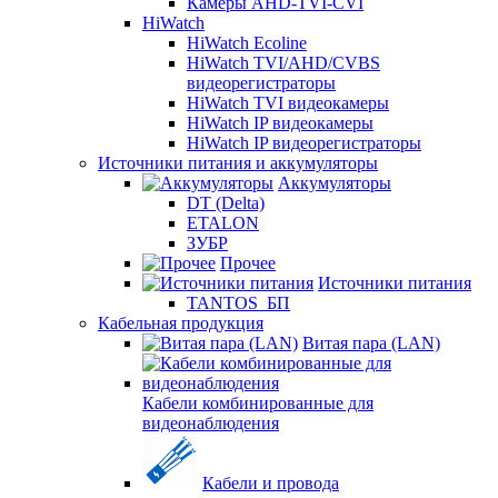
Камеры AHD-TVI-CVI
HiWatch
HiWatch Ecoline
HiWatch TVI/AHD/CVBS
видеорегистраторы
HiWatch TVI видеокамеры
HiWatch IP видеокамеры
HiWatch IP видеорегистраторы
Источники питания и аккумуляторы
Аккумуляторы
DT (Delta)
ETALON
ЗУБР
Прочее
Источники питания
TANTOS_БП
Кабельная продукция
Витая пара (LAN)
Кабели комбинированные для
видеонаблюдения
Кабели и провода