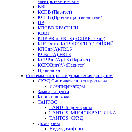
электротехнические
ВВГ
КСПВ (Паритет)
КСПВ (Прочие производители)
ПВ
КПСВВ КРАСНЫЙ
КВВГ
КПКЭВнг-FRLS (ЭСПКБ Техно)
КПСЭнг и КСРЭВ ОГНЕСТОЙКИЙ
КПСнг(А)-FRLS
КСБнг(А)-FRLS
КСВВнг(А)-LS (Паритет)
КСРЭВнг(А) (Паритет)
Проволока
Системы контроля и управления доступом
СКУД Считыватели, контроллеры
Идентификаторы
Замки, защелки
Кнопки выхода
ТАНТОС
TANTOS_домофоны
TANTOS_МНОГОКВАРТИРКА
TANTOS_СКУД
Домофоны
Видеодомофоны